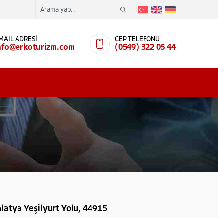
MAIL ADRESİ
CEP TELEFONU
nfo@erkoturizm.com
(0549) 322 05 44
latya Yeşilyurt Yolu, 44915