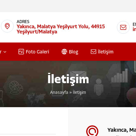
ADRES
E
Yakınca, Malatya Yeşilyurt Yolu, 44915
i
Yeşilyurt/Malatya
r
Foto Galeri
Blog
İletişim
İletişim
Anasayfa
»
İletişim
Yakınca, Ma