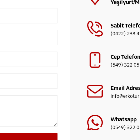
Yeşilyurt/M
Sabit Telef
(0422) 238 4
Cep Telefo
(549) 322 05
Email Adres
info@erkotu
Whatsapp
(0549) 322 0