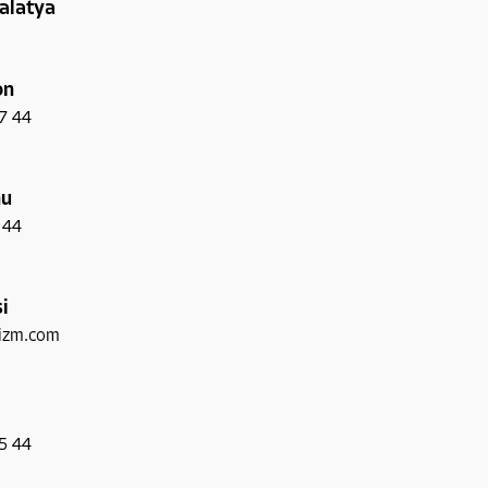
alatya
on
7 44
nu
 44
i
rizm.com
5 44